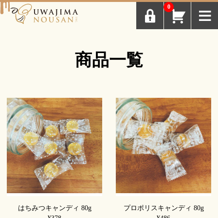
0
ログイン
お知らせ
商品一覧
商品一覧
Myページ
こだわり
はちみつレシピ
会社概要
お問い合わせ
はちみつキャンディ 80g
プロポリスキャンディ 80g