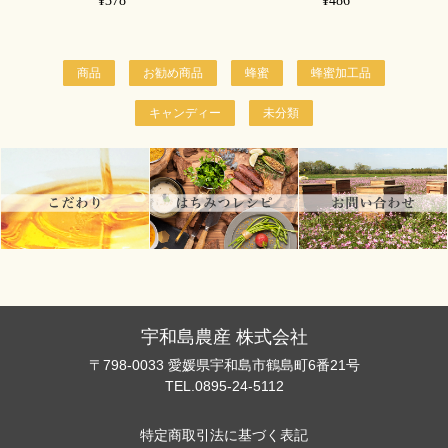
¥378
¥486
商品
お勧め商品
蜂蜜
蜂蜜加工品
キャンディー
未分類
宇和島農産 株式会社
〒798-0033 愛媛県宇和島市鶴島町6番21号
TEL.0895-24-5112
特定商取引法に基づく表記